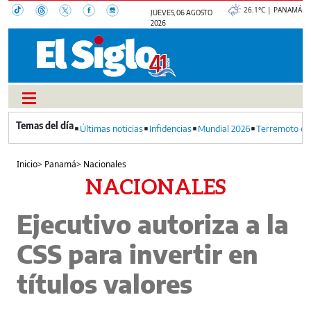
26.1°C | PANAMÁ
JUEVES, 06 AGOSTO
2026
Últimas noticias
Infidencias
Mundial 2026
Terremoto en
Inicio
>
Panamá
>
Nacionales
NACIONALES
Ejecutivo autoriza a la
CSS para invertir en
títulos valores