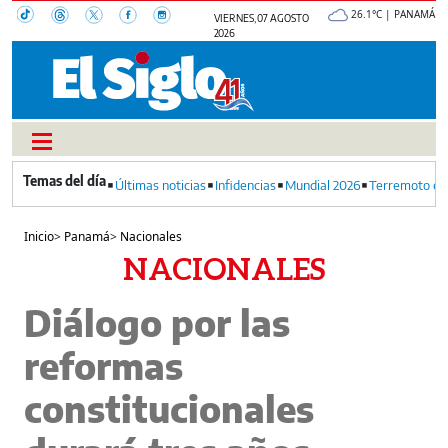
26.1°C | PANAMÁ
VIERNES, 07 AGOSTO
2026
Últimas noticias
Infidencias
Mundial 2026
Terremoto en
Inicio
>
Panamá
>
Nacionales
NACIONALES
Diálogo por las
reformas
constitucionales