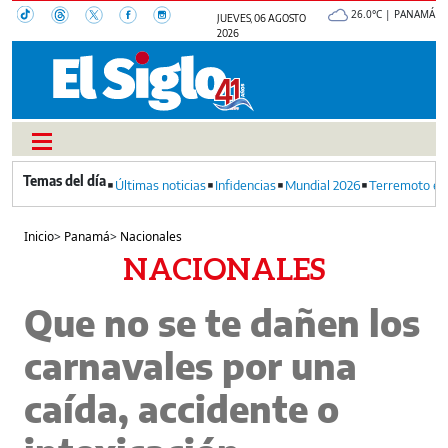
26.0°C | PANAMÁ
JUEVES, 06 AGOSTO
2026
Últimas noticias
Infidencias
Mundial 2026
Terremoto en
Inicio
>
Panamá
>
Nacionales
NACIONALES
Que no se te dañen los
carnavales por una
caída, accidente o