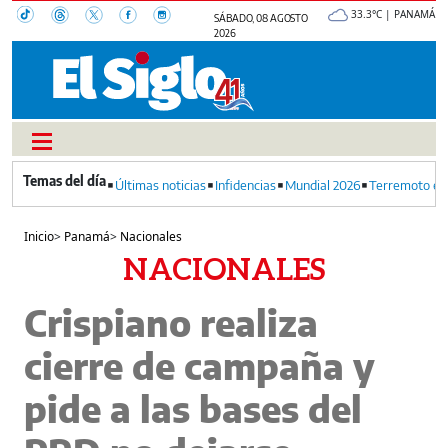
33.3°C | PANAMÁ
SÁBADO, 08 AGOSTO
2026
Últimas noticias
Infidencias
Mundial 2026
Terremoto en
Inicio
>
Panamá
>
Nacionales
NACIONALES
​Crispiano realiza
cierre de campaña y
pide a las bases del