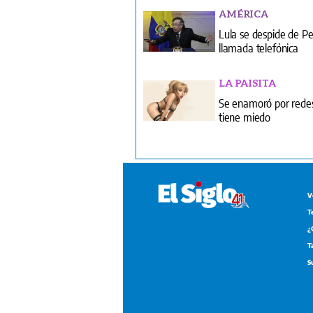
AMÉRICA
Lula se despide de Pe
llamada telefónica
LA PAISITA
Se enamoró por rede
tiene miedo
V
T
¿
T
S