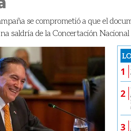
a
campaña se comprometió a que el docu
a saldría de la Concertación Nacional
LO
1
2
3