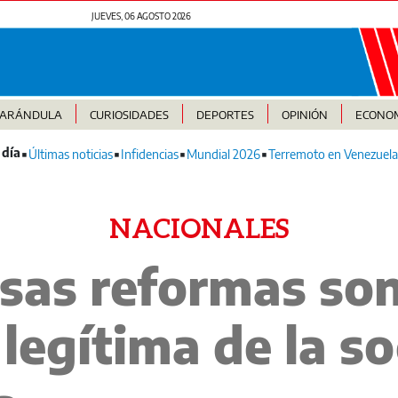
JUEVES, 06 AGOSTO 2026
FARÁNDULA
CURIOSIDADES
DEPORTES
OPINIÓN
ECONO
Últimas noticias
Infidencias
Mundial 2026
Terremoto en Venezuela
NACIONALES
Esas reformas so
egítima de la s