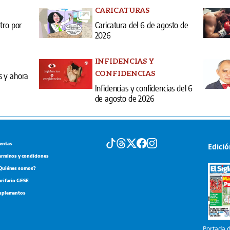
CARICATURAS
tro por
Caricatura del 6 de agosto de
2026
INFIDENCIAS Y
CONFIDENCIAS
s y ahora
Infidencias y confidencias del 6
de agosto de 2026
entas
Edici
erminos y condiciones
Quiénes somos?
arifario GESE
uplementos
Portada d