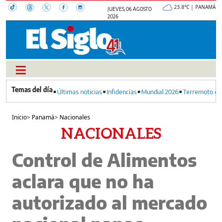
23.8°C | PANAMÁ
JUEVES, 06 AGOSTO
2026
Últimas noticias
Infidencias
Mundial 2026
Terremoto en
Inicio
>
Panamá
>
Nacionales
NACIONALES
Control de Alimentos
aclara que no ha
autorizado al mercado