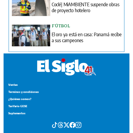
Coclé| MiAMBIENTE suspende obras
de proyecto hotelero
FÚTBOL
El oro ya está en casa: Panamá recibe
a sus campeones
Ventas
Terminos y condiciones
¿Quiénes somos?
Tarifario GESE
Suplementos