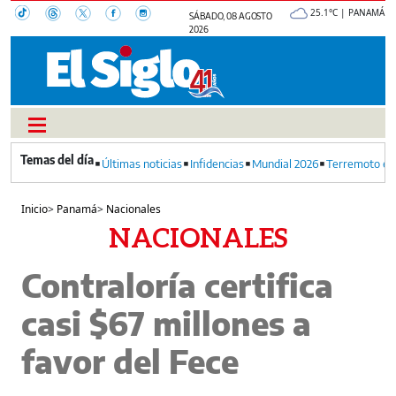
25.1°C | PANAMÁ
SÁBADO, 08 AGOSTO
2026
Últimas noticias
Infidencias
Mundial 2026
Terremoto en
Inicio
>
Panamá
>
Nacionales
NACIONALES
Contraloría certifica
casi $67 millones a
favor del Fece