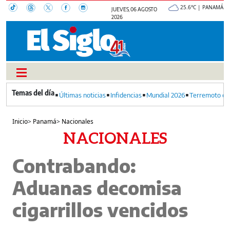
25.6°C | PANAMÁ
JUEVES, 06 AGOSTO
2026
Últimas noticias
Infidencias
Mundial 2026
Terremoto en
Inicio
>
Panamá
>
Nacionales
NACIONALES
Contrabando:
Aduanas decomisa
cigarrillos vencidos