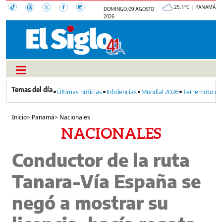
25.1°C | PANAMÁ
DOMINGO, 09 AGOSTO
2026
Últimas noticias
Infidencias
Mundial 2026
Terremoto en
Inicio
>
Panamá
>
Nacionales
NACIONALES
Conductor de la ruta
Tanara-Vía España se
negó a mostrar su