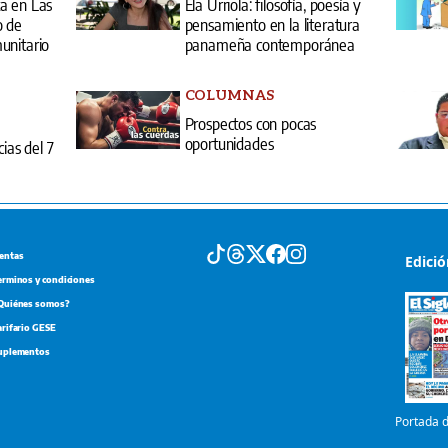
a en Las
Ela Urriola: filosofía, poesía y
o de
pensamiento en la literatura
unitario
panameña contemporánea
COLUMNAS
Prospectos con pocas
oportunidades
cias del 7
entas
Edici
erminos y condiciones
Quiénes somos?
arifario GESE
uplementos
Portada d