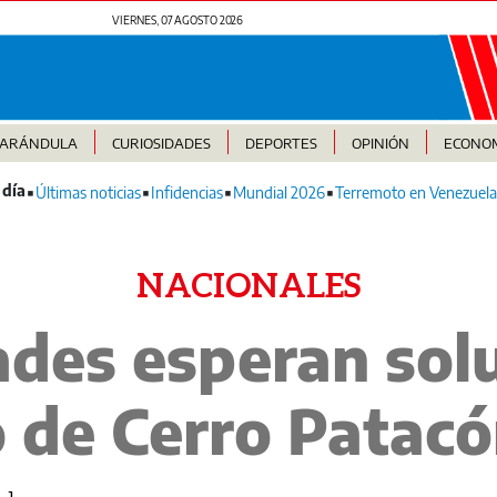
VIERNES, 07 AGOSTO 2026
FARÁNDULA
CURIOSIDADES
DEPORTES
OPINIÓN
ECONO
Últimas noticias
Infidencias
Mundial 2026
Terremoto en Venezuela
NACIONALES
es esperan soluc
 de Cerro Pataco