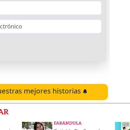
uestras mejores historias
AR
FARÁNDULA