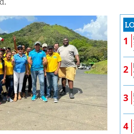
d.
LO
1
2
3
4