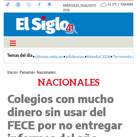
33.3°C | PANAMÁ
MIÉRCOLES, 05 AGOSTO
2026
Últimas noticias
Infidencias
Mundial 2026
Terremoto en
Inicio
>
Panamá
>
Nacionales
NACIONALES
Colegios con mucho
dinero sin usar del
FECE por no entregar