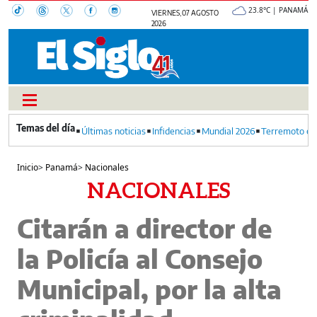
23.8°C | PANAMÁ
VIERNES, 07 AGOSTO
2026
Últimas noticias
Infidencias
Mundial 2026
Terremoto en
Inicio
>
Panamá
>
Nacionales
NACIONALES
Citarán a director de
la Policía al Consejo
Municipal, por la alta