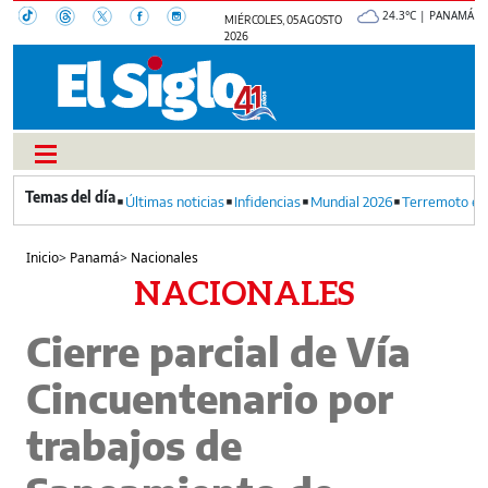
24.3°C | PANAMÁ
MIÉRCOLES, 05 AGOSTO
2026
Últimas noticias
Infidencias
Mundial 2026
Terremoto en
Inicio
>
Panamá
>
Nacionales
NACIONALES
Cierre parcial de Vía
Cincuentenario por
trabajos de