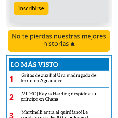
No te pierdas nuestras mejores
historias
LO MÁS VISTO
¡Gritos de auxilio! Una madrugada de
1
terror en Aguadulce
[VIDEO] Kayra Harding despide a su
2
príncipe en Ghana
¡Martinelli entra al quirófano! Le
3
pondrán más de 30 tornillos en la