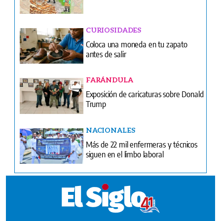
CURIOSIDADES
Coloca una moneda en tu zapato
antes de salir
FARÁNDULA
Exposición de caricaturas sobre Donald
Trump
NACIONALES
Más de 22 mil enfermeras y técnicos
siguen en el limbo laboral