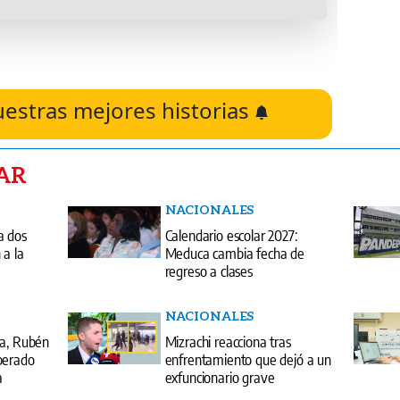
uestras mejores historias
AR
NACIONALES
a dos
Calendario escolar 2027:
 a la
Meduca cambia fecha de
regreso a clases
NACIONALES
ña, Rubén
Mizrachi reacciona tras
perado
enfrentamiento que dejó a un
a
exfuncionario grave