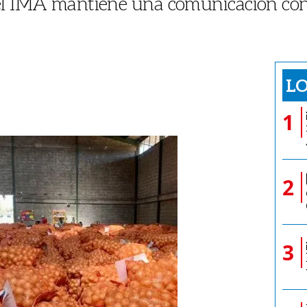
 el IMA mantiene una comunicación con
LO
1
2
3