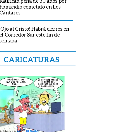
Ratifican pena de 30 años por
homicidio cometido en Los
Cántaros
¡Ojo al Cristo! Habrá cierres en
el Corredor Sur este fin de
semana
CARICATURAS