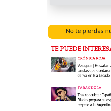
No te pierdas n
TE PUEDE INTERES
CRÓNICA ROJA
Veraguas | Rescatan 
turistas que quedaron
deriva en Isla Escudo
FARÁNDULA
Tras conquistar Espa
Blades prepara su es
regreso a la Argentin