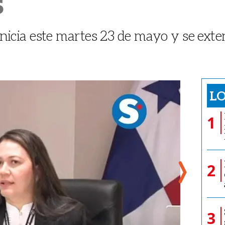
s
 inicia este martes 23 de mayo y se exten
LO
1
2
3