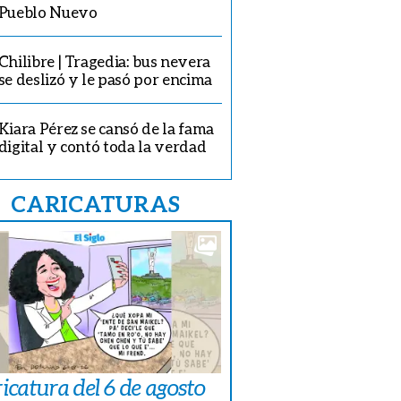
Pueblo Nuevo
Chilibre | Tragedia: bus nevera
se deslizó y le pasó por encima
ñana está previsto el inicio de la audiencia por el caso New Business .
Kiara Pérez se cansó de la fama
digital y contó toda la verdad
CARICATURAS
icatura del 6 de agosto