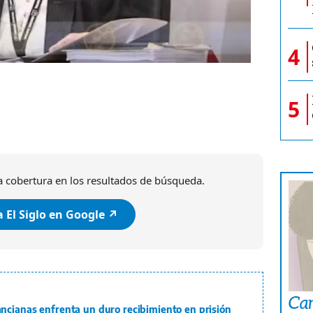
4
A las 9 de la ma
5
 cobertura en los resultados de búsqueda.
 El Siglo en Google ↗️
Car
ncianas enfrenta un duro recibimiento en prisión