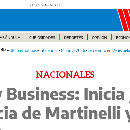
JUEVES, 06 AGOSTO 2026
FARÁNDULA
CURIOSIDADES
DEPORTES
OPINIÓN
ECONO
Últimas noticias
Infidencias
Mundial 2026
Terremoto en Venezuela
NACIONALES
Business: Inicia j
ia de Martinelli 