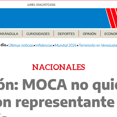
LUNES, 03 AGOSTO 2026
FARÁNDULA
CURIOSIDADES
DEPORTES
OPINIÓN
ECONO
Últimas noticias
Infidencias
Mundial 2026
Terremoto en Venezuela
NACIONALES
ón: MOCA no qui
on representante 