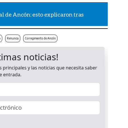
l de Ancón: esto explicaron tras
o
Renuncia
Corregimiento de Ancón