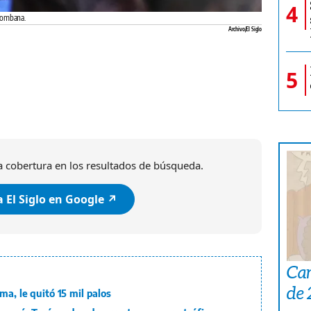
4
 Lombana.
Archivo/El Siglo
5
 cobertura en los resultados de búsqueda.
 El Siglo en Google ↗️
Car
de
a, le quitó 15 mil palos