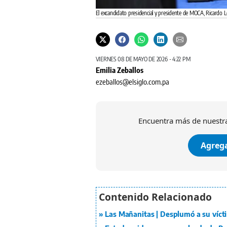
El excandidato presidencial y presidente de MOCA, Ricardo
VIERNES 08 DE MAYO DE 2026 - 4:22 PM
Emilia Zeballos
ezeballos@elsiglo.com.pa
Encuentra más de nuestra
Agrega
Las Mañanitas | Desplumó a su víctim