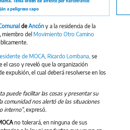
amá. Tenía orden de arresto por narcotráfico
ján a peligroso capo
 Comunal
de
Ancón
y a la residencia de la
, miembro del
Movimiento Otro Camino
úblicamente.
presidente de MOCA, Ricardo Lombana,
se
e el caso y reveló que la organización
 expulsión, el cual deberá resolverse en los
sta puede facilitar las cosas y presentar su
la comunidad nos alertó de las situaciones
o interno”
, expresó.
MOCA
no tolerará, en ninguna de sus