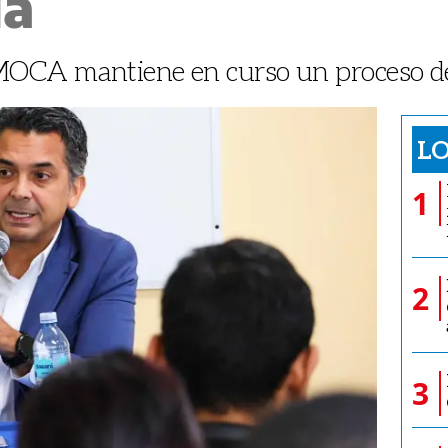
ia
OCA mantiene en curso un proceso de
LO
1
2
3