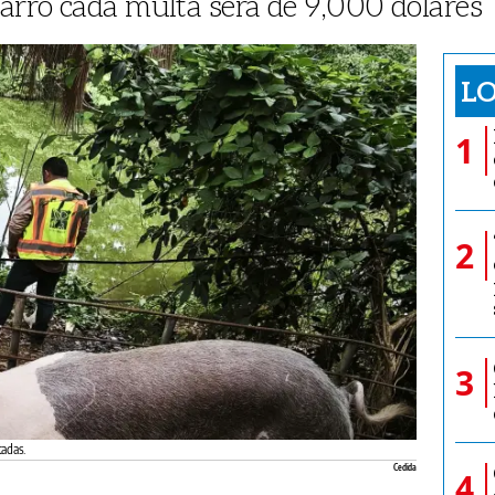
arro cada multa será de 9,000 dólares
LO
1
2
3
tadas.
Cedida
4