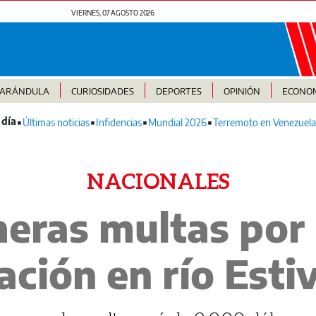
VIERNES, 07 AGOSTO 2026
FARÁNDULA
CURIOSIDADES
DEPORTES
OPINIÓN
ECONO
Últimas noticias
Infidencias
Mundial 2026
Terremoto en Venezuela
NACIONALES
eras multas por
ción en río Esti