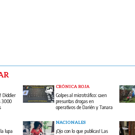
AR
CRÓNICA ROJA
! Diddier
Golpes al microtráfico: caen
os 3000
presuntas drogas en
s
operativos de Darién y Tanara
NACIONALES
la lupa
¡Ojo con lo que publicas! Las