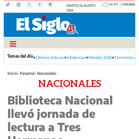
34.4°C | PANAMÁ
MARTES, 04 AGOSTO
2026
Últimas noticias
Infidencias
Mundial 2026
Terremoto en
Inicio
>
Panamá
>
Nacionales
NACIONALES
Biblioteca Nacional
llevó jornada de
lectura a Tres