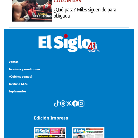
COLUMNAS
¿Qué pasa? Miles siguen de para
obligada
Ventas
Terminos y condiciones
¿Quiénes somos?
Tarifario GESE
Suplementos
Edición Impresa