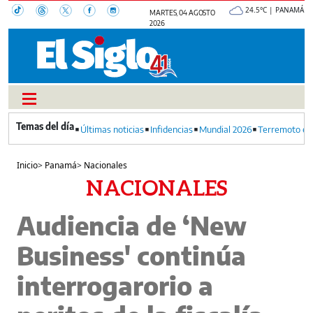
24.5°C | PANAMÁ
MARTES, 04 AGOSTO
2026
Últimas noticias
Infidencias
Mundial 2026
Terremoto en
Inicio
>
Panamá
>
Nacionales
NACIONALES
Audiencia de ‘New
Business' continúa
interrogarorio a