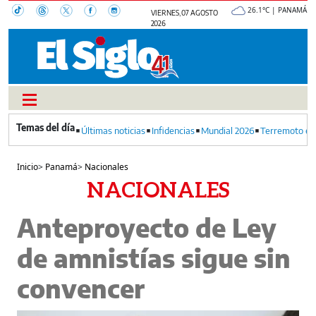
26.1°C | PANAMÁ
VIERNES, 07 AGOSTO
2026
Últimas noticias
Infidencias
Mundial 2026
Terremoto en
Inicio
>
Panamá
>
Nacionales
NACIONALES
Anteproyecto de Ley
de amnistías sigue sin
convencer