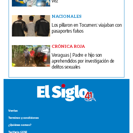
vez
NACIONALES
Los pillaron en Tocumen: viajaban con
pasaportes falsos
CRÓNICA ROJA
Veraguas | Padre e hijo son
aprehendidos por investigación de
delitos sexuales
Ventas
Terminos y condiciones
¿Quiénes somos?
Tarifario GESE