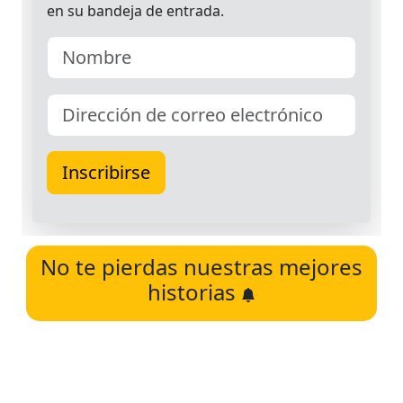
No te pierdas nuestras mejores
historias