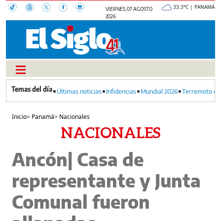
33.3°C | PANAMÁ
VIERNES, 07 AGOSTO
2026
Últimas noticias
Infidencias
Mundial 2026
Terremoto en
Inicio
>
Panamá
>
Nacionales
NACIONALES
Ancón| Casa de
representante y Junta
Comunal fueron