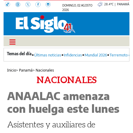
28.4°C | PANAMÁ
DOMINGO, 02 AGOSTO
2026
Últimas noticias
Infidencias
Mundial 2026
Terremoto en
Inicio
>
Panamá
>
Nacionales
NACIONALES
ANAALAC amenaza
con huelga este lunes
Asistentes y auxiliares de