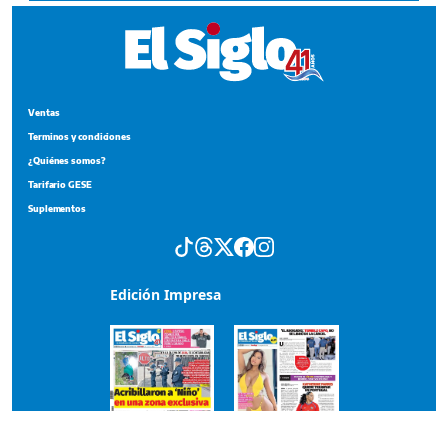
Ventas
Terminos y condiciones
¿Quiénes somos?
Tarifario GESE
Suplementos
Edición Impresa