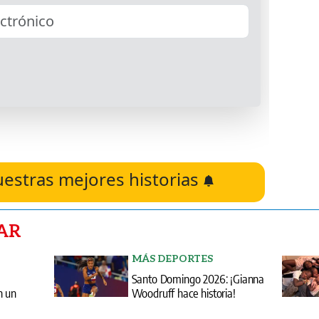
uestras mejores historias
AR
MÁS DEPORTES
Santo Domingo 2026: ¡Gianna
n un
Woodruff hace historia!