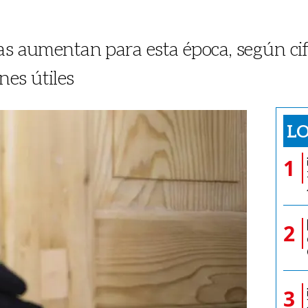
s aumentan para esta época, según cifra
es útiles
LO
1
2
3