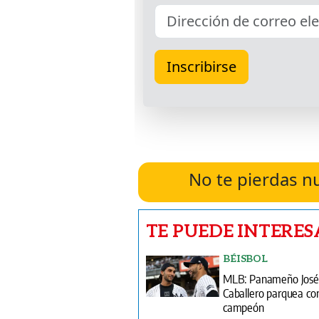
No te pierdas n
TE PUEDE INTERES
BÉISBOL
MLB: Panameño José
Caballero parquea co
campeón