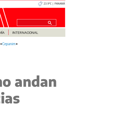
23.9°C | PANAMÁ
MÍA
INTERNACIONAL
Cepanim
eno andan
ias