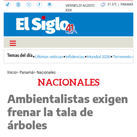
31.6°C | PANAMÁ
VIERNES, 07 AGOSTO
2026
Últimas noticias
Infidencias
Mundial 2026
Terremoto en
Inicio
>
Panamá
>
Nacionales
NACIONALES
Ambientalistas exigen
frenar la tala de
árboles