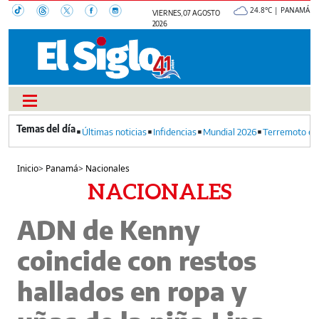
24.8°C | PANAMÁ
VIERNES, 07 AGOSTO
2026
Últimas noticias
Infidencias
Mundial 2026
Terremoto en
Inicio
>
Panamá
>
Nacionales
NACIONALES
ADN de Kenny
coincide con restos
hallados en ropa y