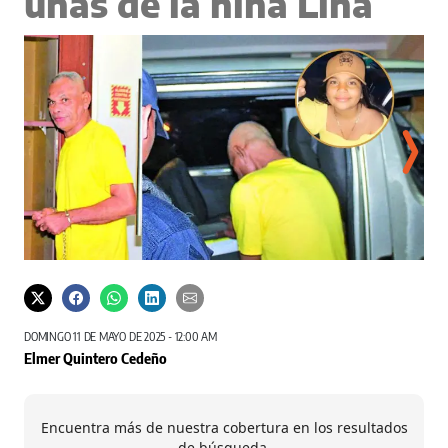
uñas de la niña Lina
El an
DOMINGO 11 DE MAYO DE 2025 - 12:00 AM
Elmer Quintero Cedeño
Encuentra más de nuestra cobertura en los resultados
de búsqueda.