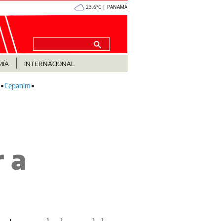
23.6°C | PANAMÁ
MÍA
INTERNACIONAL
Cepanim
 a