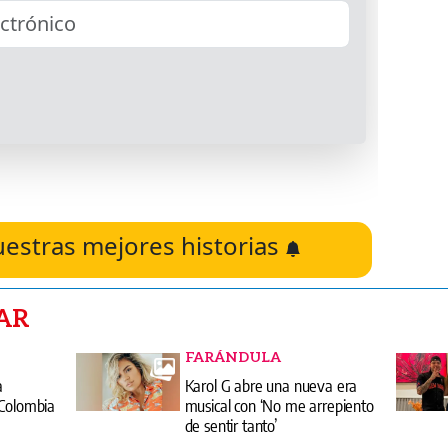
uestras mejores historias
AR
FARÁNDULA
a
Karol G abre una nueva era
 Colombia
musical con ‘No me arrepiento
de sentir tanto’