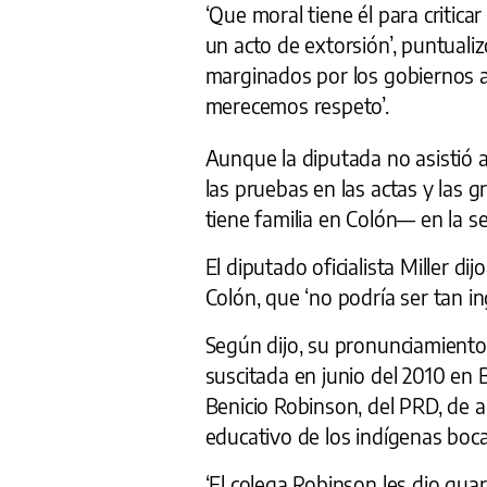
‘Que moral tiene él para critica
un acto de extorsión’, puntuali
marginados por los gobiernos 
merecemos respeto’.
Aunque la diputada no asistió a
las pruebas en las actas y las 
tiene familia en Colón— en la se
El diputado oficialista Miller d
Colón, que ‘no podría ser tan i
Según dijo, su pronunciamiento 
suscitada en junio del 2010 en 
Benicio Robinson, del PRD, de ap
educativo de los indígenas boca
‘El colega Robinson les dio gua