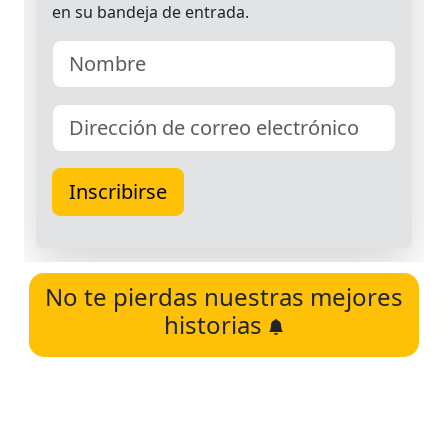
No te pierdas nuestras mejores
historias