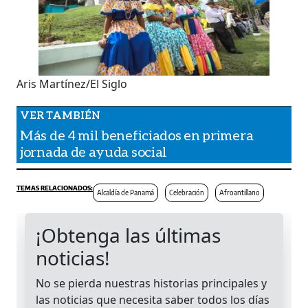
Aris Martínez/El Siglo
Más de 4 mil beneficiados en primera
jornada de ayuda social
Alcaldía de Panamá
Celebración
Afroantillano