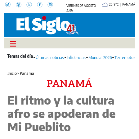
25.9°C | PANAMÁ
VIERNES, 07 AGOSTO
2026
Últimas noticias
Infidencias
Mundial 2026
Terremoto en
Inicio
>
Panamá
PANAMÁ
El ritmo y la cultura
afro se apoderan de
Mi Pueblito