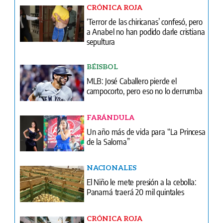
BÉISBOL
MLB: José Caballero pierde el
campocorto, pero eso no lo derrumba
FARÁNDULA
Un año más de vida para “La Princesa
de la Saloma”
NACIONALES
El Niño le mete presión a la cebolla:
Panamá traerá 20 mil quintales
CRÓNICA ROJA
Sin piedad: Culpable por ejecución a
balazos en El Chorrillo
MÁS DEPORTES