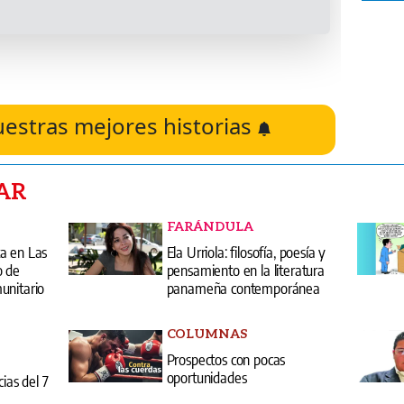
uestras mejores historias
AR
FARÁNDULA
a en Las
Ela Urriola: filosofía, poesía y
o de
pensamiento en la literatura
unitario
panameña contemporánea
COLUMNAS
Prospectos con pocas
oportunidades
cias del 7