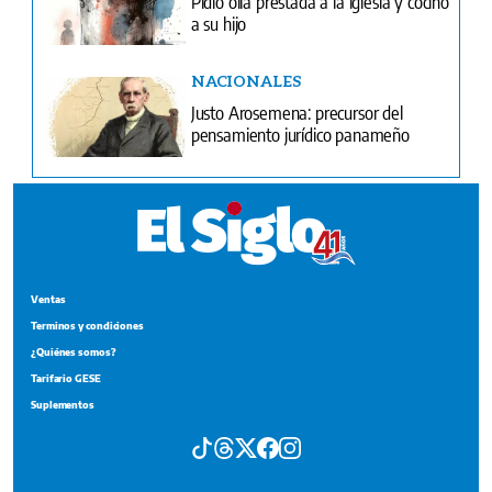
Pidió olla prestada a la iglesia y cocinó
a su hijo
NACIONALES
Justo Arosemena: precursor del
pensamiento jurídico panameño
Ventas
Terminos y condiciones
¿Quiénes somos?
Tarifario GESE
Suplementos