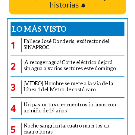
historias
LO MÁS VISTO
Fallece José Donderis, exdirector del
1
SINAPROC
¡A recoger agua! Corte eléctrico dejará
2
sin agua a varios sectores este domingo
[VIDEO] Hombre se mete a la vía de la
3
Línea 1 del Metro, le costó caro
Un pastor tuvo encuentros íntimos con
4
un niño de 14 años
Noche sangrienta: cuatro muertos en
5
cuatro horas