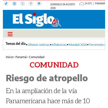
24.8°C | PANAMÁ
DOMINGO, 09 AGOSTO
2026
Últimas noticias
Infidencias
Mundial 2026
Terremoto en
Inicio
>
Panamá
>
Comunidad
COMUNIDAD
Riesgo de atropello
En la ampliación de la vía
Panamericana hace más de 10