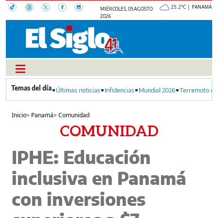
25.2°C | PANAMÁ
MIÉRCOLES, 05 AGOSTO
2026
Últimas noticias
Infidencias
Mundial 2026
Terremoto en
Inicio
>
Panamá
>
Comunidad
COMUNIDAD
IPHE: Educación
inclusiva en Panamá
con inversiones