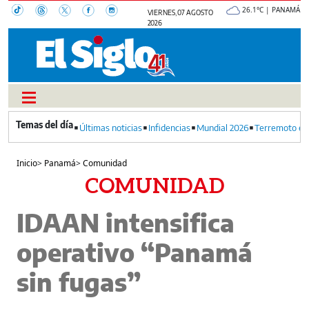
26.1°C | PANAMÁ
VIERNES, 07 AGOSTO
2026
Últimas noticias
Infidencias
Mundial 2026
Terremoto en
Inicio
>
Panamá
>
Comunidad
COMUNIDAD
IDAAN intensifica
operativo “Panamá
sin fugas”