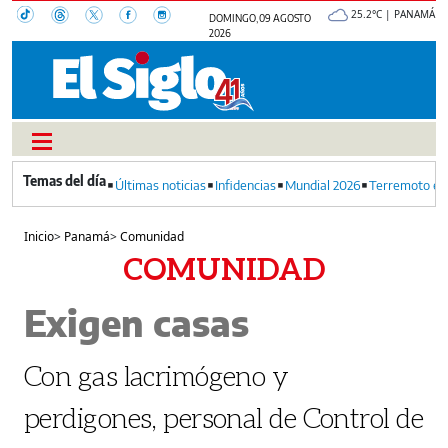
25.2°C | PANAMÁ
DOMINGO, 09 AGOSTO
2026
Últimas noticias
Infidencias
Mundial 2026
Terremoto en
Inicio
>
Panamá
>
Comunidad
COMUNIDAD
Exigen casas
Con gas lacrimógeno y
perdigones, personal de Control de