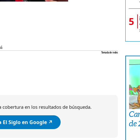
5
á.
Tomada de redes
 cobertura en los resultados de búsqueda.
Car
de
 El Siglo en Google ↗️