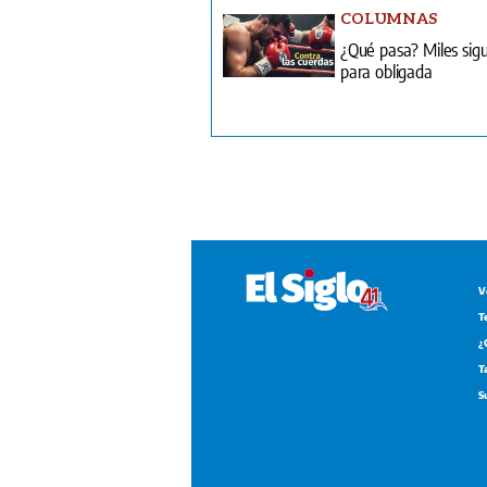
COLUMNAS
¿Qué pasa? Miles sig
para obligada
V
T
¿
T
S