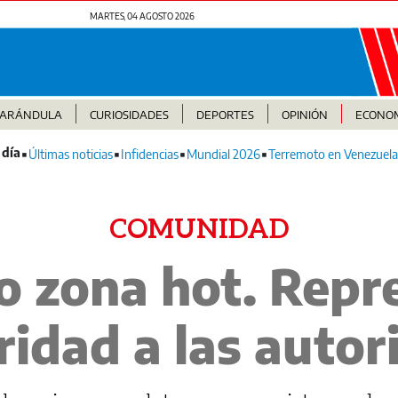
MARTES, 04 AGOSTO 2026
FARÁNDULA
CURIOSIDADES
DEPORTES
OPINIÓN
ECONO
Últimas noticias
Infidencias
Mundial 2026
Terremoto en Venezuela
COMUNIDAD
 zona hot. Repr
idad a las autor