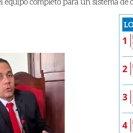
el equipo completo para un sistema de 
LO
1
2
3
4