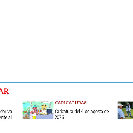
AR
CARICATURAS
ador va
Caricatura del 4 de agosto de
ente al
2026