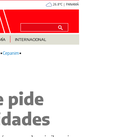
26.8°C | PANAMÁ
MÍA
INTERNACIONAL
Cepanim
e pide
idades