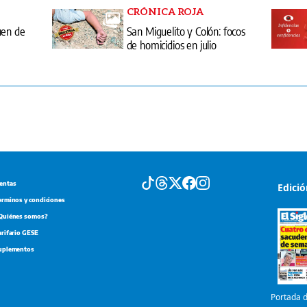
CRÓNICA ROJA
uen de
San Miguelito y Colón: focos
de homicidios en julio
entas
Edici
erminos y condiciones
Quiénes somos?
arifario GESE
uplementos
Portada d