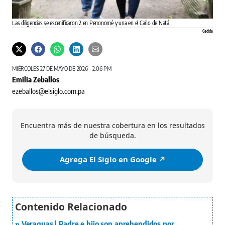
Las diligencias se escenificaron 2 en Penonomé y una en el Caño de Natá.
Cedida
MIÉRCOLES 27 DE MAYO DE 2026 - 2:06 PM
Emilia Zeballos
ezeballos@elsiglo.com.pa
Encuentra más de nuestra cobertura en los resultados
de búsqueda.
Agrega El Siglo en Google ↗️
Veraguas | Padre e hijo son aprehendidos por