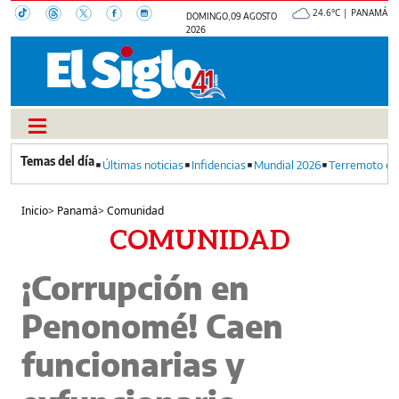
24.6°C | PANAMÁ
DOMINGO, 09 AGOSTO
2026
Últimas noticias
Infidencias
Mundial 2026
Terremoto en
Inicio
>
Panamá
>
Comunidad
COMUNIDAD
¡Corrupción en
Penonomé! Caen
funcionarias y