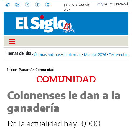
24.9°C | PANAMÁ
JUEVES, 06 AGOSTO
2026
Últimas noticias
Infidencias
Mundial 2026
Terremoto en
Inicio
>
Panamá
>
Comunidad
COMUNIDAD
Colonenses le dan a la
ganadería
En la actualidad hay 3,000