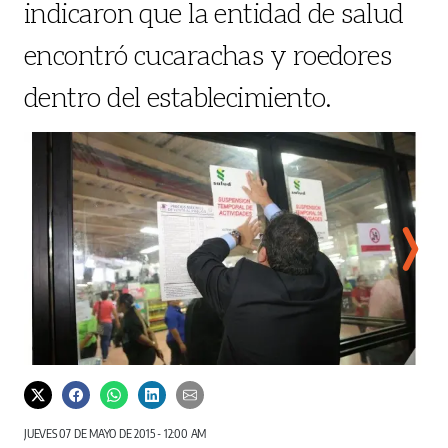
indicaron que la entidad de salud
encontró cucarachas y roedores
dentro del establecimiento.
Hacen un llamado a la población para que denuncien.
‘En t
Riva
Didier Magallón - El Siglo
JUEVES 07 DE MAYO DE 2015 - 12:00 AM