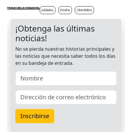
Jubilados
Estafas
Ciberdelitos