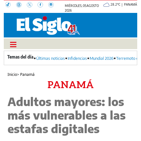
28.2°C | PANAMÁ
MIÉRCOLES, 05 AGOSTO
2026
Últimas noticias
Infidencias
Mundial 2026
Terremoto en
Inicio
>
Panamá
PANAMÁ
Adultos mayores: los
más vulnerables a las
estafas digitales