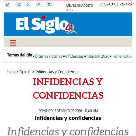
24.3°C | PANAMÁ
JUEVES, 06 AGOSTO
2026
Últimas noticias
Infidencias
Mundial 2026
Terremoto en
Inicio
>
Opinión
>
Infidencias y Confidencias
INFIDENCIAS Y
CONFIDENCIAS
DOMINGO 17 DE MAYO DE 2026 - 12:00 AM
Infidencias y confidencias
Infidencias y confidencias