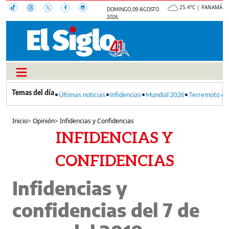
25.4°C | PANAMÁ
DOMINGO, 09 AGOSTO
2026
Últimas noticias
Infidencias
Mundial 2026
Terremoto en
Inicio
>
Opinión
>
Infidencias y Confidencias
INFIDENCIAS Y
CONFIDENCIAS
Infidencias y
confidencias del 7 de