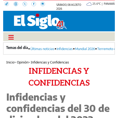
25.6°C | PANAMÁ
SÁBADO, 08 AGOSTO
2026
Últimas noticias
Infidencias
Mundial 2026
Terremoto en
Inicio
>
Opinión
>
Infidencias y Confidencias
INFIDENCIAS Y
CONFIDENCIAS
Infidencias y
confidencias del 30 de