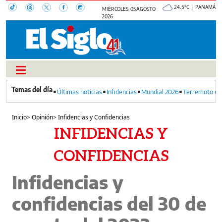
24.5°C | PANAMÁ
MIÉRCOLES, 05 AGOSTO
2026
Últimas noticias
Infidencias
Mundial 2026
Terremoto en
Inicio
>
Opinión
>
Infidencias y Confidencias
INFIDENCIAS Y
CONFIDENCIAS
Infidencias y
confidencias del 30 de