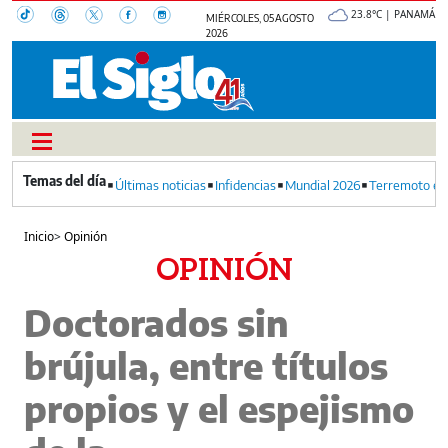
23.8°C | PANAMÁ
MIÉRCOLES, 05 AGOSTO
2026
Últimas noticias
Infidencias
Mundial 2026
Terremoto en
Inicio
>
Opinión
OPINIÓN
Doctorados sin
brújula, entre títulos
propios y el espejismo