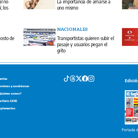
al no
La importancia de amarse a
 los
uno mismo
NACIONALES
gosto de
Transportistas quieren subir el
pasaje y usuarios pegan el
grito
entas
Edici
erminos y condiciones
Quiénes somos?
arifario GESE
uplementos
Portada d