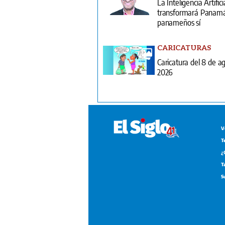
La Inteligencia Artifici
transformará Panamá;
panameños sí
CARICATURAS
Caricatura del 8 de a
2026
V
T
¿
T
S