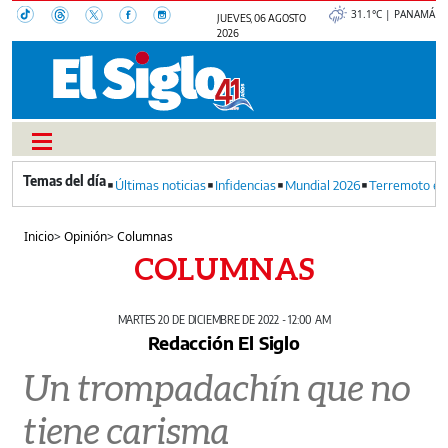
31.1°C | PANAMÁ
JUEVES, 06 AGOSTO
2026
Últimas noticias
Infidencias
Mundial 2026
Terremoto en
Inicio
>
Opinión
>
Columnas
COLUMNAS
MARTES 20 DE DICIEMBRE DE 2022 - 12:00 AM
Redacción El Siglo
Un trompadachín que no
tiene carisma