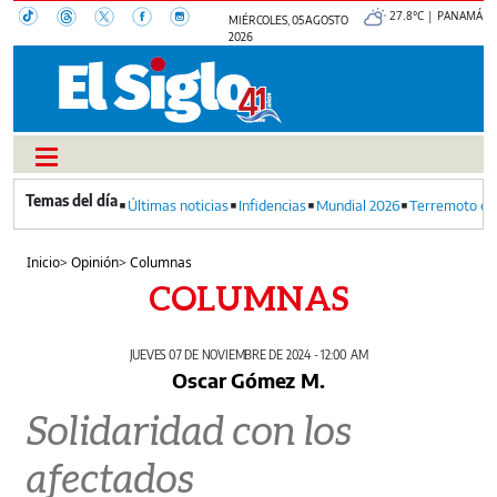
27.8°C | PANAMÁ
MIÉRCOLES, 05 AGOSTO
2026
Últimas noticias
Infidencias
Mundial 2026
Terremoto en
Inicio
>
Opinión
>
Columnas
COLUMNAS
JUEVES 07 DE NOVIEMBRE DE 2024 - 12:00 AM
Oscar Gómez M.
Solidaridad con los
afectados