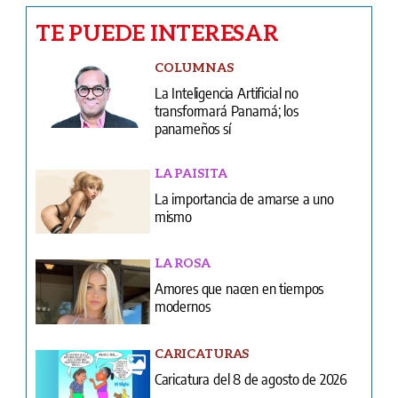
La Inteligencia Artificial no
transformará Panamá; los
panameños sí
LA PAISITA
La importancia de amarse a uno
mismo
LA ROSA
Amores que nacen en tiempos
modernos
CARICATURAS
Caricatura del 8 de agosto de 2026
NACIONALES
Transportistas quieren subir el pasaje
y usuarios pegan el grito