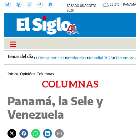
33.3°C | PANAMÁ
SÁBADO, 08 AGOSTO
2026
Últimas noticias
Infidencias
Mundial 2026
Terremoto en
Inicio
>
Opinión
>
Columnas
COLUMNAS
Panamá, la Sele y
Venezuela