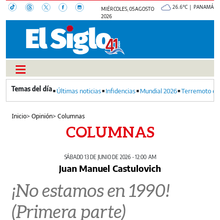
26.6°C | PANAMÁ
MIÉRCOLES, 05 AGOSTO
2026
Últimas noticias
Infidencias
Mundial 2026
Terremoto en
Inicio
>
Opinión
>
Columnas
COLUMNAS
SÁBADO 13 DE JUNIO DE 2026 - 12:00 AM
Juan Manuel Castulovich
¡No estamos en 1990!
(Primera parte)