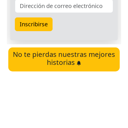
No te pierdas nuestras mejores
historias