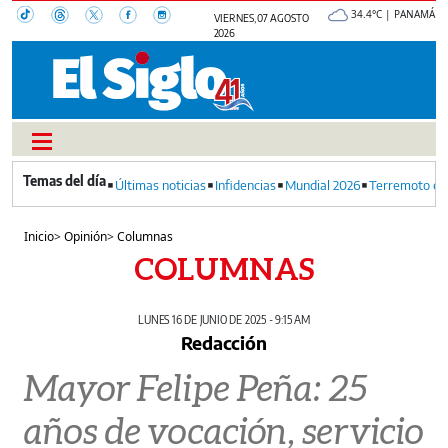
34.4°C | PANAMÁ
VIERNES, 07 AGOSTO
2026
Últimas noticias
Infidencias
Mundial 2026
Terremoto en
Inicio
>
Opinión
>
Columnas
COLUMNAS
LUNES 16 DE JUNIO DE 2025 - 9:15 AM
Redacción
Mayor Felipe Peña: 25
años de vocación, servicio