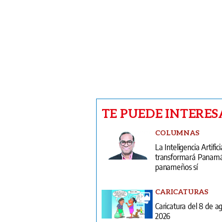
TE PUEDE INTERES
COLUMNAS
La Inteligencia Artifici
transformará Panamá;
panameños sí
CARICATURAS
Caricatura del 8 de a
2026