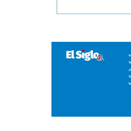
V
T
¿
T
S