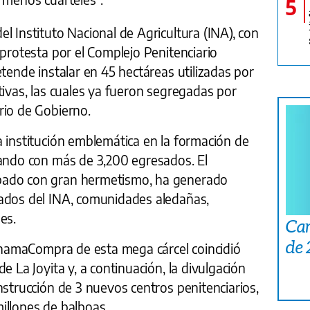
5
l Instituto Nacional de Agricultura (INA), con
 protesta por el Complejo Penitenciario
etende instalar en 45 hectáreas utilizadas por
tivas, las cuales ya fueron segregadas por
rio de Gobierno.
 institución emblemática en la formación de
tando con más de 3,200 egresados. El
bado con gran hermetismo, ha generado
ados del INA, comunidades aledañas,
es.
Car
de
PanamaCompra de esta mega cárcel coincidió
e La Joyita y, a continuación, la divulgación
nstrucción de 3 nuevos centros penitenciarios,
illones de balboas.