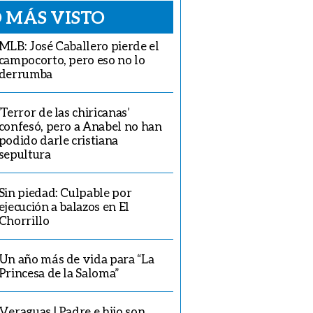
 MÁS VISTO
MLB: José Caballero pierde el
campocorto, pero eso no lo
derrumba
‘Terror de las chiricanas’
confesó, pero a Anabel no han
podido darle cristiana
sepultura
Sin piedad: Culpable por
ejecución a balazos en El
Chorrillo
Un año más de vida para “La
Princesa de la Saloma”
Veraguas | Padre e hijo son