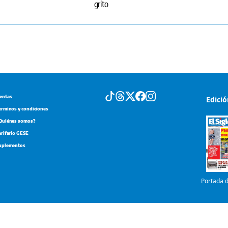
grito
entas
Edici
erminos y condiciones
Quiénes somos?
arifario GESE
uplementos
Portada d