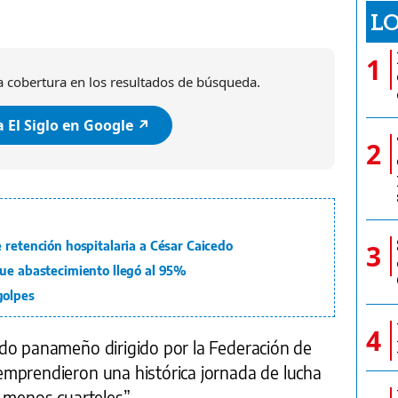
LO
1
 cobertura en los resultados de búsqueda.
 El Siglo en Google ↗️
2
 retención hospitalaria a César Caicedo
3
que abastecimiento llegó al 95%
golpes
4
do panameño dirigido por la Federación de
mprendieron una histórica jornada de lucha
 menos cuarteles”.