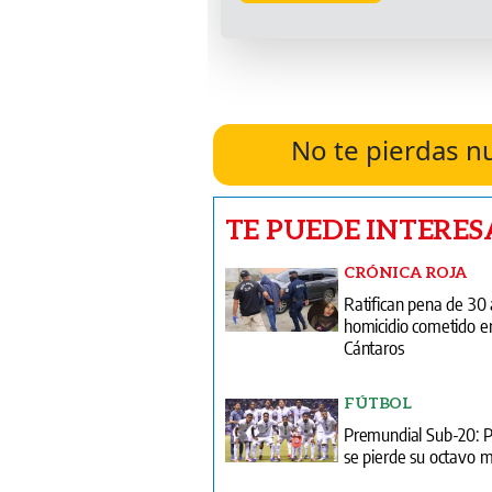
No te pierdas n
TE PUEDE INTERES
CRÓNICA ROJA
Ratifican pena de 30
homicidio cometido e
Cántaros
FÚTBOL
Premundial Sub-20:
se pierde su octavo m