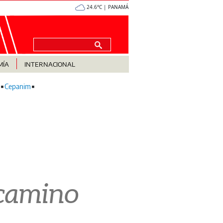
24.6°C | PANAMÁ
MÍA
INTERNACIONAL
Cepanim
 camino