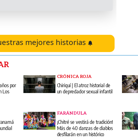
uestras mejores historias
AR
CRÓNICA ROJA
 años por
Chiriquí | El atroz historial de
n Los
un depredador sexual infantil
FARÁNDULA
 Panamá
¡Chitré se vestirá de tradición!
undial
Más de 40 danzas de diablos
desfilarán en un histórico