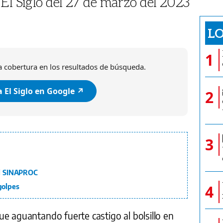
El Siglo del 27 de marzo del 2023
LO
1
 cobertura en los resultados de búsqueda.
 El Siglo en Google ↗️
2
3
del SINAPROC
4
golpes
e aguantando fuerte castigo al bolsillo en